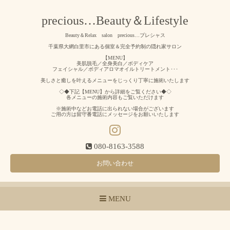
precious…Beauty＆Lifestyle
Beauty＆Relax salon precious…プレシャス
千葉県大網白里市にある個室＆完全予約制の隠れ家サロン
【MENU】
美肌脱毛／全身美白／ボディケア
フェイシャル／ボディアロマオイルトリートメント･･･
美しさと癒しを叶えるメニューをじっくり丁寧に施術いたします
◇◆下記【MENU】から詳細をご覧ください◆◇
各メニューの施術内容もご覧いただけます
※施術中などお電話に出られない場合がございます
ご用の方は留守番電話にメッセージをお願いいたします
080-8163-3588
お問い合わせ
MENU